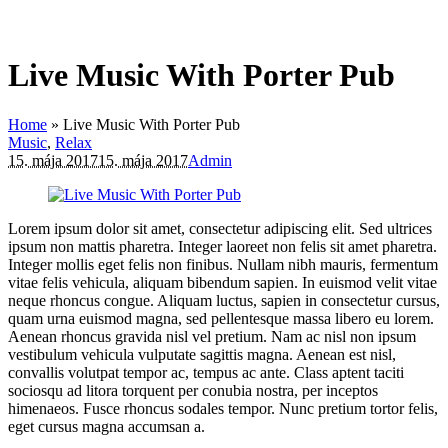
Live Music With Porter Pub
Home
»
Live Music With Porter Pub
Music
,
Relax
15. mája 2017
15. mája 2017
Admin
Lorem ipsum dolor sit amet, consectetur adipiscing elit. Sed ultrices
ipsum non mattis pharetra. Integer laoreet non felis sit amet pharetra.
Integer mollis eget felis non finibus. Nullam nibh mauris, fermentum
vitae felis vehicula, aliquam bibendum sapien. In euismod velit vitae
neque rhoncus congue. Aliquam luctus, sapien in consectetur cursus,
quam urna euismod magna, sed pellentesque massa libero eu lorem.
Aenean rhoncus gravida nisl vel pretium. Nam ac nisl non ipsum
vestibulum vehicula vulputate sagittis magna. Aenean est nisl,
convallis volutpat tempor ac, tempus ac ante. Class aptent taciti
sociosqu ad litora torquent per conubia nostra, per inceptos
himenaeos. Fusce rhoncus sodales tempor. Nunc pretium tortor felis,
eget cursus magna accumsan a.