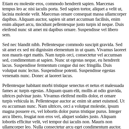
Etiam eu molestie eros, commodo hendrerit sapien. Maecenas
tempus leo ac nisi iaculis porta. Sed sapien tortor, aliquet a velit ut,
lacinia molestie velit. Maecenas ornare consequat massa ullamcorper
dapibus. Aliquam auctor, sapien sit amet accumsan facilisis, enim
enim aliquet arcu, tincidunt pellentesque justo turpis id neque. Duis
eleifend nunc sit amet mi dapibus ornare. Suspendisse vel libero
sem.
Sed nec blandit nibh. Pellentesque commodo suscipit gravida. Sed
sit amet ex sed mi dignissim elementum in ut quam. Vivamus laoreet
non mauris eget mattis. Nam turpis orci, consectetur vel accumsan
sed, condimentum at sapien. Nunc ut egestas neque, eu hendrerit
lacus. Suspendisse fermentum congue dui nec fringilla. Duis
volutpat nunc lectus. Suspendisse potenti. Suspendisse egestas
venenatis nunc. Donec at laoreet lacus.
Pellentesque habitant morbi tristique senectus et netus et malesuada
fames ac turpis egestas. Aliquam quam elit, mollis at odio gravida,
ultrices pulvinar justo. Vivamus eleifend mollis dolor, et ornare
turpis vehicula in. Pellentesque auctor ac enim sit amet euismod. Ut
eu accumsan nunc. Nam ultrices, orci a volutpat molestie, ipsum
magna posuere ex, vel lobortis dolor purus tristique purus. Integer
arcu libero, feugiat non eros vel, aliquet sodales justo. Aliquam
lobortis efficitur velit, vel tempor dui iaculis non. Mauris non
ullamcorper leo. Nulla consectetur arcu eget condimentum auctor.